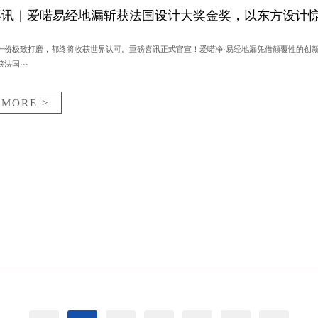
喜讯｜爱喏易经地漏斩获法国设计大奖金奖，以东方设计
一份极致打磨，都终将收获世界认可。重磅喜讯正式官宣！爱喏净·易经地漏凭借颠覆性的创
法国···
MORE >