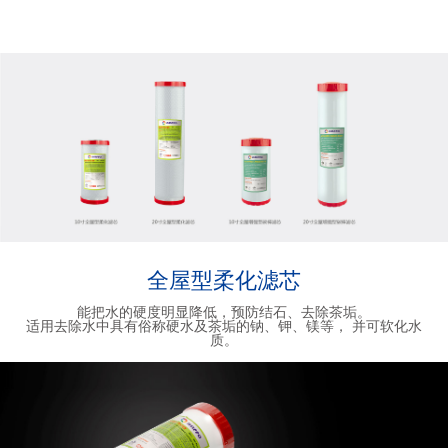
全屋型柔化滤芯
能把水的硬度明显降低，预防结石、去除茶垢。
适用去除水中具有俗称硬水及茶垢的钠、钾、镁等， 并可软化水
质。